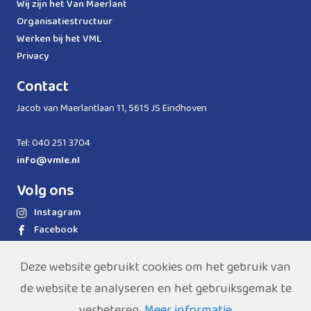
Wij zijn het Van Maerlant
Organisatiestructuur
Werken bij het VML
Privacy
Contact
Jacob van Maerlantlaan 11, 5615 JS Eindhoven
Tel: 040 251 3704
info@vmle.nl
Volg ons
Instagram
Facebook
LinkedIn
WhatsApp
Deze website gebruikt cookies om het gebruik van
de website te analyseren en het gebruiksgemak te
verbeteren.
Meer informatie