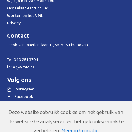
Wij zijn het Van Maerlant
Organisatiestructuur
Werken bij het VML
Privacy
Contact
Jacob van Maerlantlaan 11, 5615 JS Eindhoven
Tel: 040 251 3704
info@vmle.nl
Volg ons
Instagram
Facebook
LinkedIn
WhatsApp
Deze website gebruikt cookies om het gebruik van
de website te analyseren en het gebruiksgemak te
verbeteren.
Meer informatie