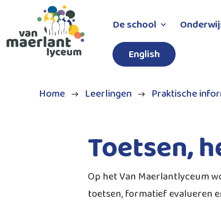
De school
Onderwij
English
Home
Leerlingen
Praktische info
Toetsen, h
Op het Van Maerlantlyceum wo
toetsen, formatief evalueren en