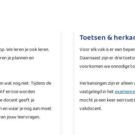
Toetsen & herka
p. We leren je ook leren.
Voor elk vak is er een bepe
ren je plannen en
Daarnaast zijn er drie toet
voorkomen we onnodige toe
n wat nog niet. Tijdens de
Herkansingen zijn er allee
 Af en toe worden
vastgelegd in het
examenre
e docent geeft je
mocht je een keer een toet
n en waar je nog aan moet
vakdocent.
van jouw leervragen.